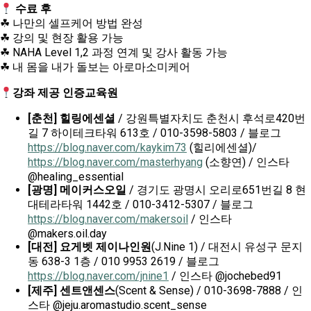
수료 후
☘ 나만의 셀프케어 방법 완성
☘ 강의 및 현장 활용 가능
☘ NAHA Level 1,2 과정 연계 및 강사 활동 가능
☘ 내 몸을 내가 돌보는 아로마소미케어
강좌 제공 인증교육원
[춘천] 힐링에센셜
/ 강원특별자치도 춘천시 후석로420번
길 7 하이테크타워 613호 / 010-3598-5803 / 블로그
https://blog.naver.com/kaykim73
(힐리에센셜)/
https://blog.naver.com/masterhyang
(소향연) / 인스타
@healing_essential
[광명] 메이커스오일
/ 경기도 광명시 오리로651번길 8 현
대테라타워 1442호 / 010-3412-5307 / 블로그
https://blog.naver.com/makersoil
/ 인스타
@makers.oil.day
[대전] 요게벳 제이나인원
(J.Nine 1) / 대전시 유성구 문지
동 638-3 1층 / 010 9953 2619 / 블로그
https://blog.naver.com/jnine1
/ 인스타 @jochebed91
[제주] 센트앤센스
(Scent & Sense) / 010-3698-7888 / 인
스타 @jeju.aromastudio.scent_sense